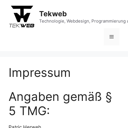
Zum
Inhalt
Tekweb
springen
Technologie, Webdesign, Programmierung 
Menü
Impressum
Angaben gemäß §
5 TMG:
Patric Herweh