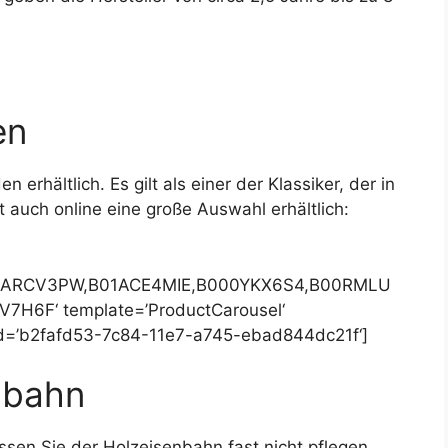
en
 erhältlich. Es gilt als einer der Klassiker, der in
t auch online eine große Auswahl erhältlich:
0ARCV3PW,B01ACE4MIE,B000YKX6S4,B00RMLU
6F‘ template=’ProductCarousel‘
k_id=’b2fafd53-7c84-11e7-a745-ebad844dc21f‘]
nbahn
ssen Sie der Holzeisenbahn fast nicht pflegen.