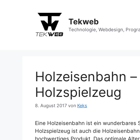
Zum
Inhalt
springen
Tekweb
Technologie, Webdesign, Progr
Holzeisenbahn –
Holzspielzeug
8. August 2017
von
Keks
Eine Holzeisenbahn ist ein wunderbares S
Holzspielzeug ist auch die Holzeisenbahn
hochwertiges Produkt. Das optimale Alter 