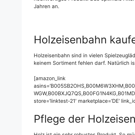
Jahren an.
Holzeisenbahn kauf
Holzeisenbahn sind in vielen Spielzeugläden
keinem Sortiment fehlen darf. Natürlich is
[amazon_link
asins=’B005SB2OHS,B00M6W3XHM,B0
WGW,B00BXJQ7QS,B00FG1N4KG,B01MDV7H
store=’linktest-21′ marketplace=’DE‘ lin
Pflege der Holzeise
Holz ist ein sehr robustes Produkt. So mü